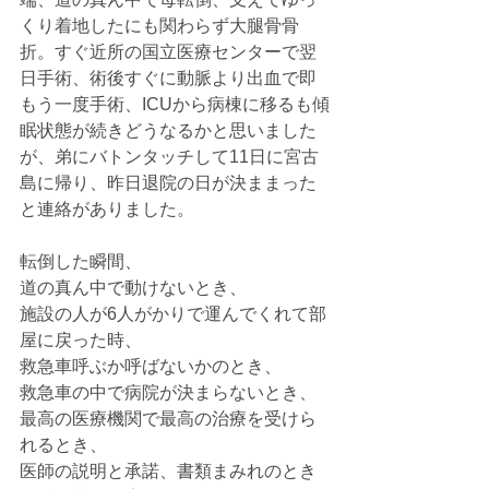
くり着地したにも関わらず大腿骨骨
折。すぐ近所の国立医療センターで翌
日手術、術後すぐに動脈より出血で即
もう一度手術、ICUから病棟に移るも傾
眠状態が続きどうなるかと思いました
が、弟にバトンタッチして11日に宮古
島に帰り、昨日退院の日が決ままった
と連絡がありました。
転倒した瞬間、
道の真ん中で動けないとき、
施設の人が6人がかりで運んでくれて部
屋に戻った時、
救急車呼ぶか呼ばないかのとき、
救急車の中で病院が決まらないとき、
最高の医療機関で最高の治療を受けら
れるとき、
医師の説明と承諾、書類まみれのとき