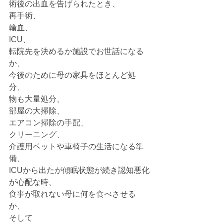
術後の出血を告げられたとき、
再手術、
輸血、
ICU、
転院先を決めるか施設でお世話になる
か、
今後のために母の家具をほとんど処
分、
物も大量処分、
部屋の大掃除、
エアコン掃除の手配、
クリーニング、
介護用ベットや車椅子の生活になる準
備、
ICUから出たが傾眠状態が続き認知悪化
が心配な時、
食事が取れない母に何を食べさせる
か、
そして