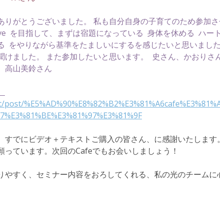
ありがとうございました。 私も自分自身の子育てのため参加
nal love  を目指して、まずは宿題になっている  身体を休める  ハ
  をやりながら基準をたましいにするを感じたいと思いました
聞けました。 また参加したいと思います。  史さん、かおりさ
　高山美鈴さん
　
e.net/post/%E5%AD%90%E8%82%B2%E3%81%A6cafe%E3%81
7%E3%81%BE%E3%81%97%E3%81%9F
、すでにビデオ＋テキストご購入の皆さん、に感謝いたします
願っています。次回のCafeでもお会いしましょう！
りやすく、セミナー内容をおろしてくれる、私の光のチームに