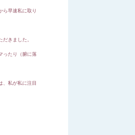
から早速私に取り
ただきました。
マったり（腑に落
。
は、私が私に注目