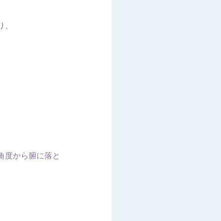
り、
角度から腑に落と