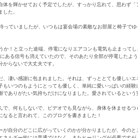
自体を輝かせておく予定でしたが、すっかり忘れて、思わず「
ました。
で待っていましたが、いつもは宴会場の素敵なお部屋と椅子でゆ
ろうか！と立った途端、停電になりエアコンも電気も止まってし
ころにある信号も消えていたので、そのあたり全部が停電したよ
分からないで大丈夫です。
だ、凄い感謝に包まれました。それは、ずっととても優しいエ
子もいつのもようにとっても優しく、単純に愛いっぱいの経験
謝でありがたい気持ちだけになりました。愛されているという
んで、何もしないで、ビデオでも見ながら、身体を休ませるつ
になると言われて、このブログを書きました！
ーが自分のどこに広がっていくのかが分かりましたが、今のと
エネルギー的には普通ではなく、またヒーリングが必要ですが