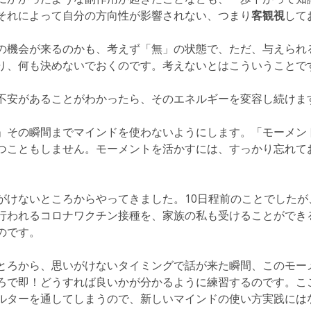
それによって自分の方向性が影響されない、つまり
客観視
して
の機会が来るのかも、考えず「無」の状態で、ただ、与えられ
り、何も決めないでおくのです。考えないとはこういうことで
不安があることがわかったら、そのエネルギーを変容し続けま
」その瞬間までマインドを使わないようにします。「モーメン
つこともしません。モーメントを活かすには、すっかり忘れて
がけないところからやってきました。10日程前のことでしたが
行われるコロナワクチン接種を、家族の私も受けることができ
のです。
とろから、思いがけないタイミングで話が来た瞬間、このモー
ろで即！どうすれば良いかが分かるように練習するのです。こ
ルターを通してしまうので、新しいマインドの使い方実践には