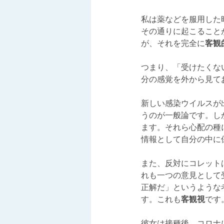
私は薬などを服用した
その通りに起こること
が、それを完全に
客観
つまり、「受けたくな
分の感覚を外から見て
新しい感染ウイルスが
うのが一般論です。し
ます。それら心配の種
情報として自分の中に
また、反対にコレット
れも一つの意見として
正解だ」というような
す。これも
客観視
です
彼女は接種後、コロナ