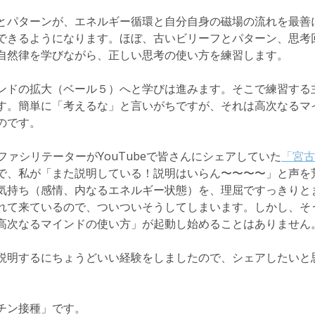
とパターンが、エネルギー循環と自分自身の磁場の流れを最善
できるようになります。ほぼ、古いビリーフとパターン、思考
自然律を学びながら、正しい思考の使い方を練習します。
ンドの拡大（ベール５）へと学びは進みます。そこで練習する
す。簡単に「考えるな」と言いがちですが、それは高次なるマ
のです。
cファシリテーターがYouTubeで皆さんにシェアしていた
「宮古
で、私が「また説明している！説明はいらん〜〜〜〜」と声を
気持ち（感情、内なるエネルギー状態）を、理屈ですっきりと
れて来ているので、ついついそうしてしまいます。しかし、そ
高次なるマインドの使い方」が起動し始めることはありません
説明するにちょうどいい経験をしましたので、シェアしたいと
チン接種」です。