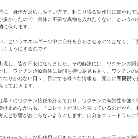
時に、身体が反応しやすい方で、起こり得る副作用に書かれて
が多かったので、身体に不要な異物を入れたくない、というの
的
に保ちます。
い」というエネルギーの中に自分を存在させるのではなく、「
おくようにするのです。
出現し、皆が不安になりました。その解決には、ワクチンの開
かし、ワクチン治療自体に疑問を持つ意見もあり、ワクチンの
になりかねない日々、目にする様々な情報も、完全に
客観視
で
保っておきます。
は早々にワクチン接種を終えており、ワクチンの有効性を強く
受け止めながらも、「コレットが良いと言っているのだから、
考えと影響がおこらないようにします。自分をニュートラルに
。
にかかったような副作用が起きたことなども、一歩下がって知