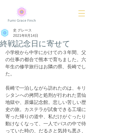
Fumi Grace Finch
史 グレース
2021年8月14日
終戦記念日に寄せて
小学校から中学にかけての３年間、父
の仕事の都合で熊本で育ちました。六
年生の修学旅行はお隣の県、長崎でし
た。
長崎で一泊しながら訪れたのは、キリ
シタンへの拷問と処刑が行われた雲仙
地獄や、原爆記念館。悲しい苦しい歴
史の旅。カステラが試食できる工場に
寄った帰りの道中、私だけがぐったり
動けなくなって、一人でバスの中で待
っていた時の、だるさと気持ち悪さ、