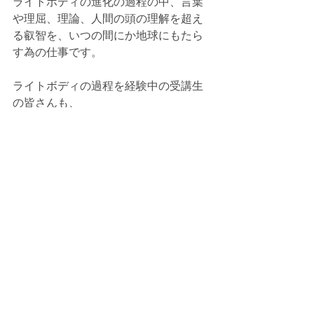
ライトボディの進化の過程の中、言葉
や理屈、理論、人間の頭の理解を超え
る叡智を、いつの間にか地球にもたら
す為の仕事です。
ライトボディの過程を経験中の受講生
の皆さんも、
ライトボディが何か知りたい皆さん
も、
ただ、興味がある皆さんも
どうぞ！光のシャワーを浴びに、お集
まりください。
お申し込み、お問い合わせ、
info@finch.fumi,com