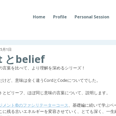
Home
Profile
Personal Session
年5月1日
t とbelief
の言葉を比べて、より理解を深めるシリーズ！
けど、意味は全く違うCordとCodeについてでした。
トとビリーフ、ほぼ同じ意味の言葉について、説明します。
ジメント®️のファシリテーターコース
、基礎編に続いて学ぶベ
こに残る古いエネルギーを変容させていく、とても深く、一生