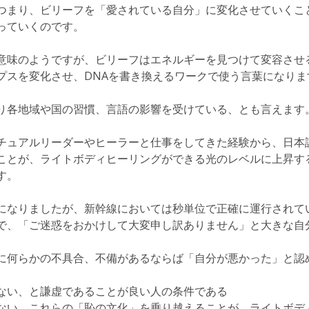
つまり、ビリーフを「愛されている自分」に変化させていくこ
っていくのです。
意味のようですが、ビリーフはエネルギーを見つけて変容させ
プスを変化させ、DNAを書き換えるワークで使う言葉になりま
り各地域や国の習慣、言語の影響を受けている、とも言えます
チュアルリーダーやヒーラーと仕事をしてきた経験から、日本
ことが、ライトボディヒーリングができる光のレベルに上昇す
す。
になりましたが、新幹線においては秒単位で正確に運行されて
で、「ご迷惑をおかけして大変申し訳ありません」と大きな自
に何らかの不具合、不備があるならば「自分が悪かった」と認
ない、と謙虚であることが良い人の条件である
ない、これらの「恥の文化」を乗り越えることが、ライトボデ