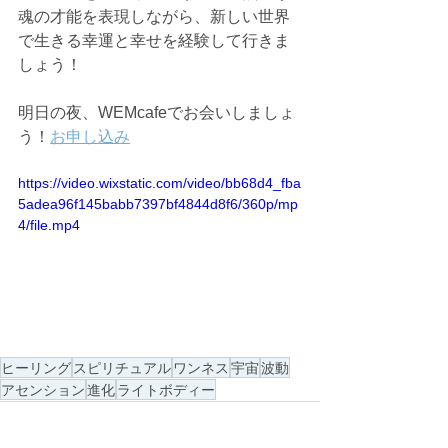
魂の才能を表現しながら、新しい世界
で生きる幸運と幸せを経験して行きま
しょう！
明日の夜、WEMcafeでお会いしましょ
う！
お申し込み
https://video.wixstatic.com/video/bb68d4_fba
5adea96f145babb7397bf4844d8f6/360p/mp
4/file.mp4
ヒーリング
スピリチュアル
ワンネス
宇宙
波動
アセンション
進化
ライトボディー