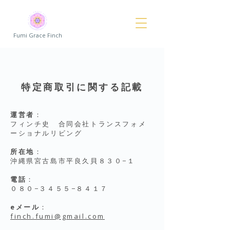
Fumi Grace Finch
特定商取引に関する記載
運営者
：
フィンチ史 合同会社トランスフォメ
ーショナルリビング
所在地
：
沖縄県宮古島市平良久貝８３０−１
電話
：
０８０−３４５５−８４１７
eメール
：
finch.fumi@gmail.com