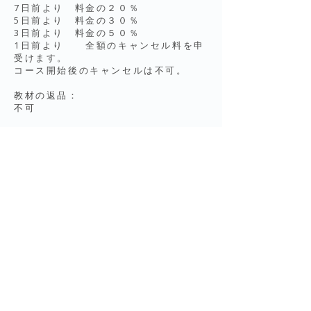
7日前より 料金の２０％
5日前より 料金の３０％
3日前より 料金の５０％
1日前より 全額のキャンセル料を申
受けます。
コース開始後のキャンセルは不可。
教材の返品：
不可
海外講師のワークショップ、セミナ
ー、セッションは変更キャンセル共に
不可
​​講師側の理由や気候、社会情勢による
開催中止の場合は、全額返金いたしま
す。
Fumi Grace Finch