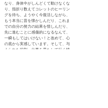
なり、身体中がしんどくて動けなくな
り、指折り数えてコレットのヒーリン
グを待ち、ようやく今復活しながら、
もう本当に昔を懐かしんだり、これま
での自分の努力の結果を惜しんだり、
先に進むことに感傷的になるなんて、
一瞬もしてはいけない！と改めて、心
の底から実感しています。そして、与
えられた役割、仕事を果たして行く情
熱が新たなレベルになって燃えていま
す。
ホールエナジーマネージメント®️は、ラ
イトボディと呼ばれる全次元の状態を
見極める為、人間として地球に生きな
がら、本当の純粋さと謙虚さ、自己愛
と自由、自立を身に付けて初めて拡大
できる高次なる世界へのセンサーを得
て、そこに現存する真実に対応できる