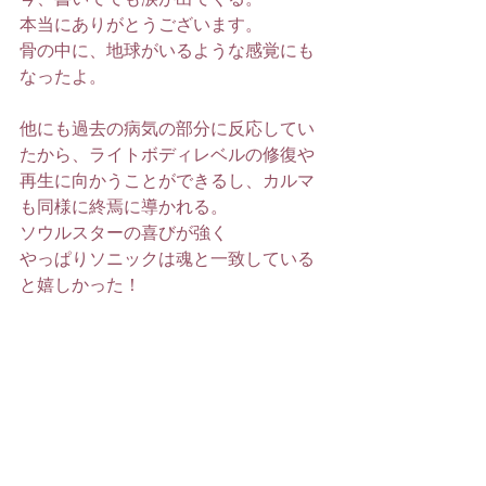
本当にありがとうございます。
骨の中に、地球がいるような感覚にも
なったよ。
他にも過去の病気の部分に反応してい
たから、ライトボディレベルの修復や
再生に向かうことができるし、カルマ
も同様に終焉に導かれる。
ソウルスターの喜びが強く
やっぱりソニックは魂と一致している
と嬉しかった！
二曲目
これを聴きながら
ソニックは、全次元のオーケストラだ
と感じた。
史さんのピアノの旋律に加えて、琴の