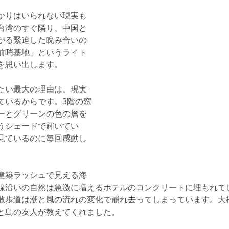
かりはいられない現実も
台湾のすぐ隣り、中国と
がる緊迫した睨み合いの
前哨基地」というライト
を思い出します。
たい最大の理由は、現実
ているからです。3階の窓
ーとグリーンの色の層を
うシェードで輝いてい
見ているのに毎回感動し
建築ラッシュで見える海
線沿いの自然は急激に増えるホテルのコンクリートに埋もれて
散歩道は潮と風の流れの変化で崩れ去ってしまっています。大
と島の友人が教えてくれました。