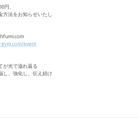
00円、
金方法をお知らせいたし
fumi.com
rgym.com/event
てが光で溢れ返る
福し、強化し、伝え続け