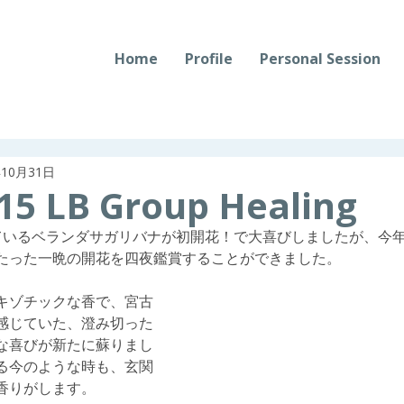
Home
Profile
Personal Session
年10月31日
.15 LB Group Healing
ているベランダサガリバナが初開花！で大喜びしましたが、今年
たった一晩の開花を四夜鑑賞することができました。
キゾチックな香で、宮古
感じていた、澄み切った
な喜びが新たに蘇りまし
る今のような時も、玄関
香りがします。