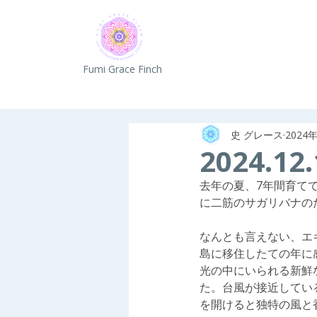
Fumi Grace Finch
史 グレース
2024
2024.12
去年の夏、7年間育て
に二筋のサガリバナの
なんとも言えない、エ
島に移住したての年に
光の中にいられる新鮮
た。台風が接近してい
を開けると独特の風と