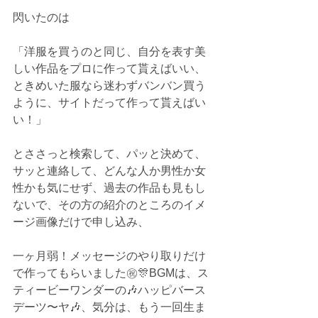
閃いたのは
「洋服を買うのと同じ、自分を表す美
しい作品をプロに作って貰えばいい、
ときめいた服なら迷わずバンバン買う
ように、サイトだって作って貰えばい
い！」
とささっと検索して、パッと決めて、
サッと連絡して、どんな人か男性か女
性かも気にせず、過去の作品も見もし
ないで、その方の紹介のところのイメ
ージ画像だけで申し込み、
一ヶ月弱！メッセージのやり取りだけ
で作ってもらいました㊗️🎊BGMは、ス
ティービーワンダーの🎶ハッピバース
デーツ〜ヤ🎶、気分は、もう一回生ま