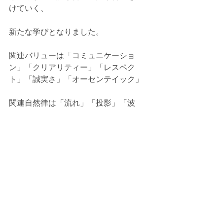
けていく、
新たな学びとなりました。
関連バリューは「コミュニケーショ
ン」「クリアリティー」「レスペク
ト」「誠実さ」「オーセンテイック」
関連自然律は「流れ」「投影」「波
動」「純粋さ」
一つの経験から、たくさんのチャンス
が生まれ、益々本物の自分に磨かれて
いきます。
これからのブログもどうぞよろしくお
願いいたします。