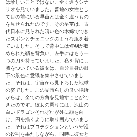
は珍しいことではない、全く違うシナ
リオを見ていました。普通の女性とし
て目の前にいる早苗とは全く違うもの
を見せられたのです。その早苗は、古
代日本に見られた暗い色の木綿ででき
たズボンとチェニックのような服を着
ていました。そして背中には短剣が収
められた鞘を背負い、左手にはもう一
つの刀を持っていました。私を背にし
膝をついている彼女は、自分自身の眼
下の景色に意識を集中させていまし
た。それは、宇宙から見下ろした地球
の姿でした。この見晴らしの良い場所
からは、全ての方角を見通すことがで
きたのです。彼女の周りには、沢山の
白いドラゴンそれぞれが外に顔を向
け、円を描くように取り囲んでいまし
た。それはプロテクションという守護
の役割を果たしながら、同時に彼女と